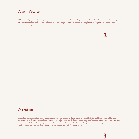
L'esprit d'équipe
DNS est une équipe soudée où règne la bonne humeur, aussi bien entre avocats qu’avec nos clients. Nous formons une véritable équipe
avec vous et travaillons main dans la main avec vous sur chaque dossier. Nous avons la compétence et l’expérience, mais nous ne
pouvons avancer qu’avec vous.
2
L'honnêteté
Les relations que nous créons avec nos clients sont avant tout basées sur la confiance et l’honnêteté. Ce sont le genre de relations qui
permettent de se dire les choses telles qu’elles sont, sans jamais se mentir. Nous mettons un point d’honneur à être transparents avec vous,
notamment sur la facturation. Enfin, si un point de votre dossier dépasse notre domaine d’expertise, nous vous proposons d’avancer en
cotraitance avec un confrère de confiance, tout en restant à vos côtés à chaque étape.
3