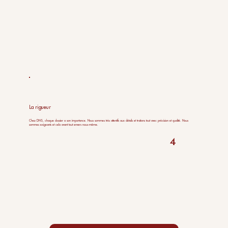
La rigueur
Chez DNS, chaque dossier a son importance. Nous sommes très attentifs aux détails et traitons tout avec précision et qualité. Nous
sommes exigeants et cela avant tout envers nous-même.
4