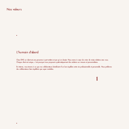
Nos valeurs
L'humain d'abord
Chez DNS un client est une personne à part entière et pas qu’un dossier. Nous avons à cœur de créer de vraies relations avec vous.
Chaque client est unique, c’est pourquoi nous proposons systématiquement des solutions sur mesure et personnalisées.
En interne, nous tenons à ce que nos collaborateurs bénéficient d’un bon équilibre entre vie professionnelle et personnelle. Nous préférons
des collaborateurs bien équilibrés que super rentables.
1