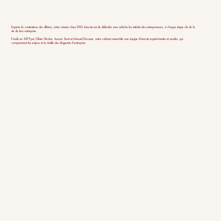
Experts du contentieux des affaires, notre mission chez DNS Avocats est de défendre sans relâche les intérêts des entrepreneurs, à chaque étape clé de la
vie de leur entreprise.
Fondé en 2019 par Olivier Nicolas, Aurore Sicet et Manuel Ducasse, notre cabinet rassemble une équipe d'avocats expérimentés et soudés, qui
comprennent les enjeux et la réalité des dirigeants d’entreprise.