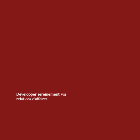
Développer sereinement vos
relations d'affaires
Sécuriser vos contrats, anticiper les risques et défendre vos
intérêts face à vos partenaires commerciaux.