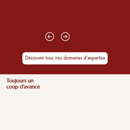
Découvrir tous nos domaines d'expertise
Toujours un
coup d'avance
Chez DNS Avocats, nous sommes prêts à nous
battre pour défendre vos intérêts, sans
jamaisrien lâcher. Notre approche proactive
nous permet d'anticiper les difficultés et
d'être réactifs encas d'urgence.